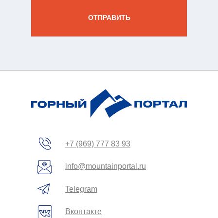
вы
ОТПРАВИТЬ
зин
жение
+7 (969) 777 83 93
info@mountainportal.ru
Telegram
Вконтакте