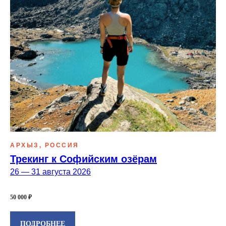
АРХЫЗ, РОССИЯ
Трекинг к Софийским озёрам
26 — 31 августа 2026
info@mountainportal.ru
руты
❯
50 000 ₽
нда
+7 931 244 38 87
ПОДРОБНЕЕ