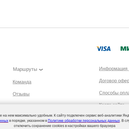
Информация 
Маршруты
❯
Договор офе
Команда
Способы опл
Отзывы
Карта сайта
Блог
 на нем максимально удобным. К cайту подключен сервис веб-аналитики Янд
Партнеры
Магазин
анных
в порядке, указанном в
Политике обработки персональных данных
. В с
отключить сохранение cookies в настройках вашего браузера