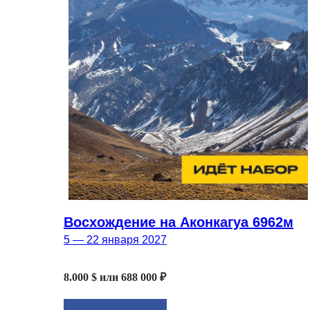
Восхождение на Аконкагуа 6962м
5 — 22 января 2027
info@mountainportal.ru
8.000 $ или 688 000 ₽