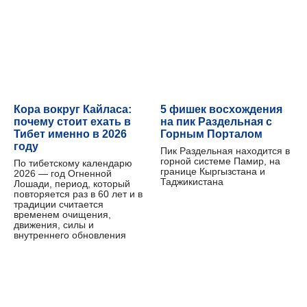
Кора вокруг Кайласа:
5 фишек восхождения
почему стоит ехать в
на пик Раздельная с
Тибет именно в 2026
Горным Порталом
году
Пик Раздельная находится в
горной системе Памир, на
По тибетскому календарю
границе Кыргызстана и
2026 — год Огненной
Таджикистана
Лошади, период, который
повторяется раз в 60 лет и в
традиции считается
временем очищения,
движения, силы и
внутреннего обновления