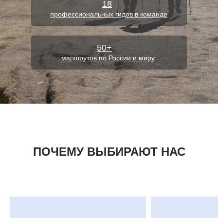
18
ТРЕКИНГ ПО ЛИКИЙСКОЙ
ТРЕКИНГ ПО ЛИКИЙСКОЙ
профессиональных гидов в команде
ТРОПЕ
ТРОПЕ
50+
маршрутов по России и миру
СТРАНИЦА МАРШРУТА
ПОЧЕМУ ВЫБИРАЮТ НАС