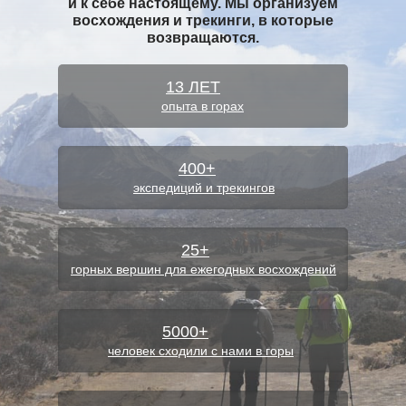
и к себе настоящему. Мы организуем
восхождения и трекинги, в которые
возвращаются.
СТРАНИЦА МАРШРУТА
13 ЛЕТ
опыта в горах
400+
экспедиций и трекингов
25+
горных вершин для ежегодных восхождений
5000+
человек сходили с нами в горы