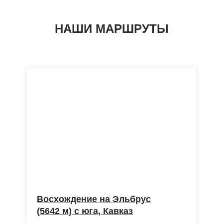
ВЫБРАТЬ МАРШРУТ
НАШИ МАРШРУТЫ
Восхождение на Эльбрус
АЛЬПШКОЛА
АЛЬПШКОЛА
(5642 м) с юга, Кавказ