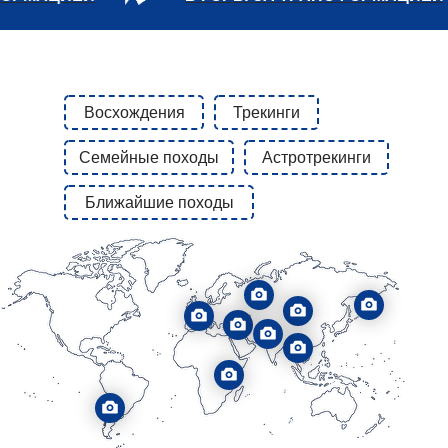
Восхождения
Трекинги
Семейные походы
Астротрекинги
Ближайшие походы
КОРА ВОКРУГ
КОРА ВОКРУГ СВЯЩЕННОЙ
СВЯЩЕННОЙ ГОРЫ
ГОРЫ КАЙЛАС
КАЙЛАС
СТРАНИЦА МАРШРУТА