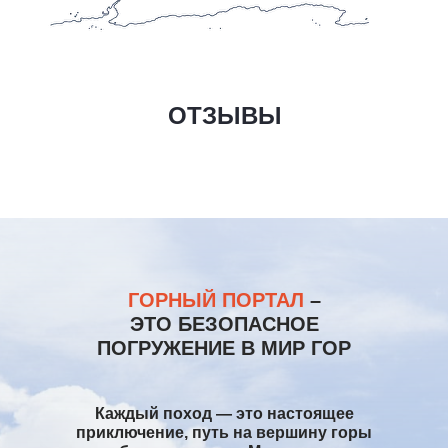
ОТЗЫВЫ
ГОРНЫЙ ПОРТАЛ
–
ЭТО БЕЗОПАСНОЕ
ПОГРУЖЕНИЕ В МИР ГОР
ТРЕКИНГ К БАЗОВОМУ ЛАГЕРЮ
ТРЕКИНГ К БАЗОВОМУ ЛАГЕРЮ
ЭВЕРЕСТА + ГОКИО
ЭВЕРЕСТА + ГОКИО
Каждый поход — это настоящее
приключение, путь на вершину горы