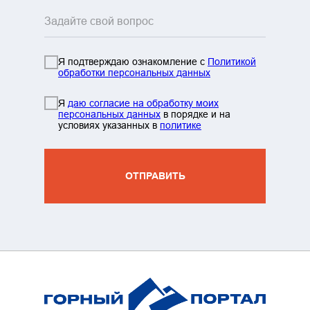
Я подтверждаю ознакомление с
Политикой
обработки персональных данных
info@mountainportal.ru
руты
Я
даю согласие на обработку моих
❯
персональных данных
в порядке и на
условиях указанных в
политике
нда
+7 931 244 38 87
вы
ОТПРАВИТЬ
зин
жение