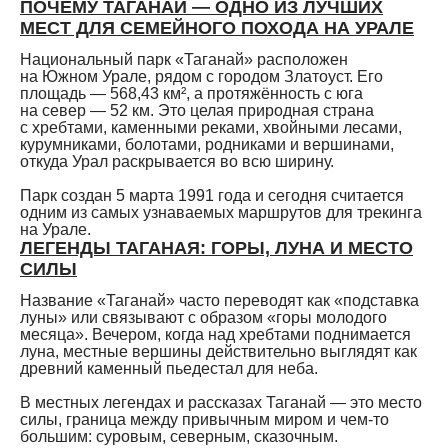
ПОЧЕМУ ТАГАНАЙ — ОДНО ИЗ ЛУЧШИХ
МЕСТ ДЛЯ СЕМЕЙНОГО ПОХОДА НА УРАЛЕ
Национальный парк «Таганай» расположен
на Южном Урале, рядом с городом Златоуст. Его
площадь — 568,43 км², а протяжённость с юга
на север — 52 км. Это целая природная страна
с хребтами, каменными реками, хвойными лесами,
курумниками, болотами, родниками и вершинами,
откуда Урал раскрывается во всю ширину.
Парк создан 5 марта 1991 года и сегодня считается
одним из самых узнаваемых маршрутов для трекинга
на Урале.
ЛЕГЕНДЫ ТАГАНАЯ: ГОРЫ, ЛУНА И МЕСТО
СИЛЫ
Название «Таганай» часто переводят как «подставка
луны» или связывают с образом «горы молодого
месяца». Вечером, когда над хребтами поднимается
луна, местные вершины действительно выглядят как
древний каменный пьедестал для неба.
В местных легендах и рассказах Таганай — это место
силы, граница между привычным миром и чем-то
большим: суровым, северным, сказочным.