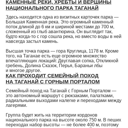
КАМЕННЫЕ РЕКИ, ХРЕБТЫ И ВЕРШИНЫ
НАЦИОНАЛЬНОГО ПАРКА ТАГАНАЙ
Здесь находится одна из визитных карточек парка —
Большая Каменная река. Это огромный каменный
поток длиной до 6 км и шириной местами до 700 м,
сложенный из глыб авантюрина. Он выглядит так,
будто когда-то с гор сошла река, но вместо воды в ней
навсегда застыл камень.
Высшая точка парка — гора Круглица, 1178 м. Кроме
того, на Таганае есть еще огромное множество
впечатляющих локаций: Двуглавая сопка, Откликной
гребень, Долина Сказок, Перья, Бараньи лбы
и многое другое.
КАК ПРОХОДИТ СЕМЕЙНЫЙ ПОХОД
НА ТАГАНАЙ С ГОРНЫМ ПОРТАЛОМ
Семейный поход на Таганай с Горным Порталом —
это автономный маршрут с рюкзаками, палатками,
радиальными выходами налегке и переходами между
лагерями.
Группа будет жить на территории кордонов
национального парка на высоте около 750 м. В пеших
переходах набор высоты — не более 400 м, поэтому