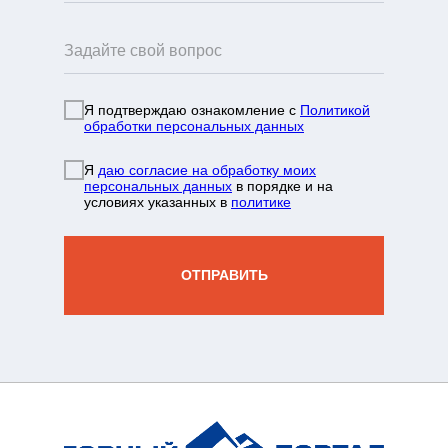
Я подтверждаю ознакомление с
Политикой
обработки персональных данных
info@mountainportal.ru
руты
Я
даю согласие на обработку моих
❯
персональных данных
в порядке и на
условиях указанных в
политике
нда
+7 931 244 38 87
вы
ОТПРАВИТЬ
зин
жение