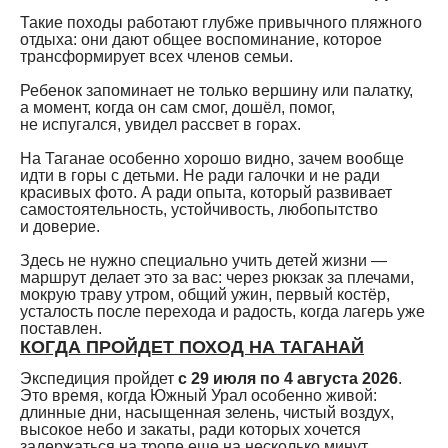
Такие походы работают глубже привычного пляжного
отдыха: они дают общее воспоминание, которое
трансформирует всех членов семьи.
Ребенок запоминает не только вершину или палатку,
а момент, когда он сам смог, дошёл, помог,
не испугался, увидел рассвет в горах.
На Таганае особенно хорошо видно, зачем вообще
идти в горы с детьми. Не ради галочки и не ради
красивых фото. А ради опыта, который развивает
самостоятельность, устойчивость, любопытство
и доверие.
Здесь не нужно специально учить детей жизни —
маршрут делает это за вас: через рюкзак за плечами,
мокрую траву утром, общий ужин, первый костёр,
усталость после перехода и радость, когда лагерь уже
поставлен.
КОГДА ПРОЙДЕТ ПОХОД НА ТАГАНАЙ
Экспедиция пройдет
с 29 июля по 4 августа 2026
.
Это время, когда Южный Урал особенно живой:
длинные дни, насыщенная зелень, чистый воздух,
высокое небо и закаты, ради которых хочется
задержаться на тропе еще на несколько минут.