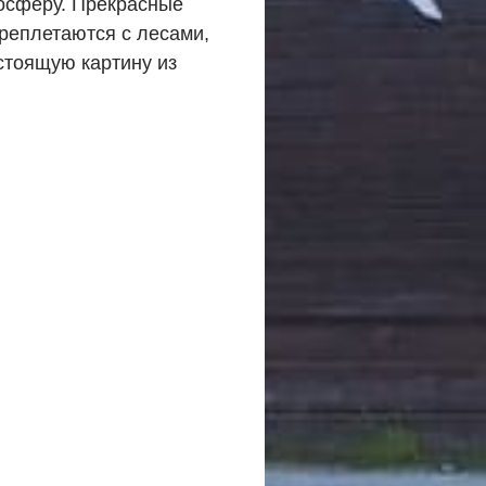
осферу. Прекрасные
ереплетаются с лесами,
астоящую картину из