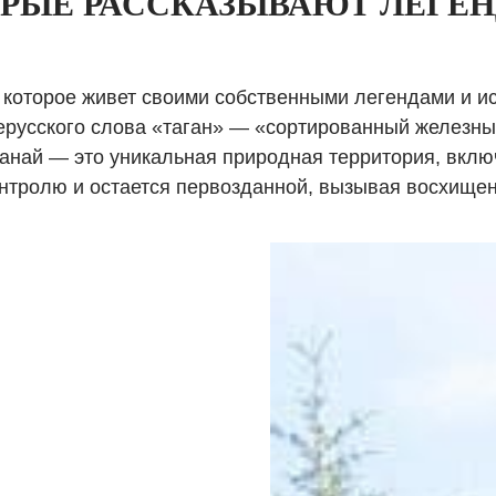
ТОРЫЕ РАССКАЗЫВАЮТ ЛЕГЕ
, которое живет своими собственными легендами и ис
ерусского слова «таган» — «сортированный железны
Таганай — это уникальная природная территория, вк
контролю и остается первозданной, вызывая восхище