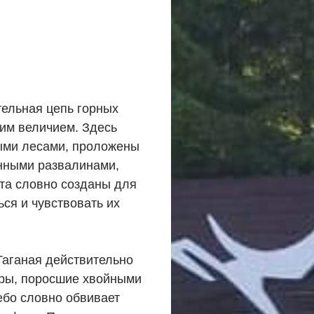
тельная цепь горных
оим величием. Здесь
ыми лесами, проложены
нными развалинами,
та словно созданы для
ься и чувствовать их
Таганая действительно
горы, поросшие хвойными
ебо словно обвивает