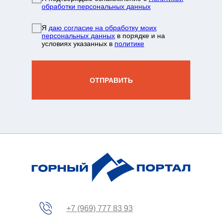
обработки персональных данных
info@mountainportal.ru
руты
Я
даю согласие на обработку моих
❯
персональных данных
в порядке и на
условиях указанных в
политике
нда
+7 931 244 38 87
вы
ОТПРАВИТЬ
зин
жение
+7 (969) 777 83 93