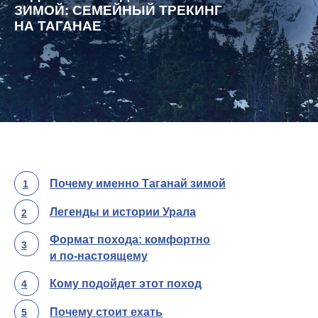
ЗИМОЙ: СЕМЕЙНЫЙ ТРЕКИНГ
НА ТАГАНАЕ
Почему именно Таганай зимой
1
Легенды и истории Урала
2
Формат похода: комфортно
3
и по-настоящему
Кому подойдет этот поход
4
Почему стоит ехать
5