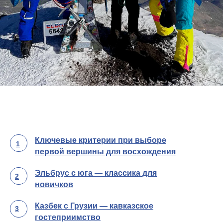
Ключевые критерии при выборе
1
первой вершины для восхождения
Эльбрус с юга — классика для
2
новичков
Казбек с Грузии — кавказское
3
гостеприимство