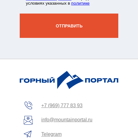
условиях указанных в
политике
нда
+7 931 244 38 87
вы
ОТПРАВИТЬ
зин
жение
+7 (969) 777 83 93
info@mountainportal.ru
Telegram