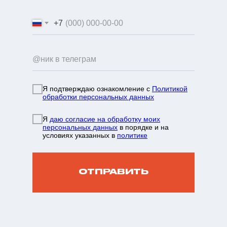
+7
Я подтверждаю ознакомление с
Политикой
обработки персональных данных
info@mountainportal.ru
Я
даю согласие на обработку моих
руты
❯
персональных данных
в порядке и на
условиях указанных в
политике
нда
+7 931 244 38 87
вы
ОТПРАВИТЬ
зин
жение