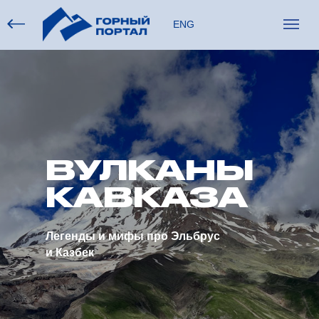
ENG
ВУЛКАНЫ
КАВКАЗА
Легенды и мифы про Эльбрус
и Казбек