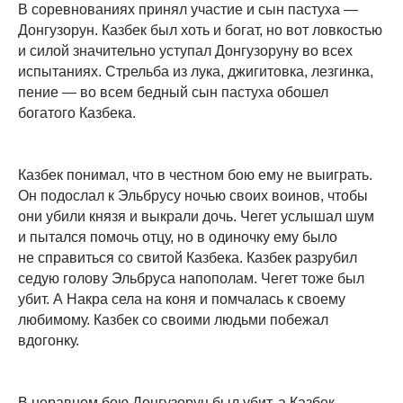
В соревнованиях принял участие и сын пастуха —
Донгузорун. Казбек был хоть и богат, но вот ловкостью
и силой значительно уступал Донгузоруну во всех
испытаниях. Стрельба из лука, джигитовка, лезгинка,
пение — во всем бедный сын пастуха обошел
богатого Казбека.
Казбек понимал, что в честном бою ему не выиграть.
Он подослал к Эльбрусу ночью своих воинов, чтобы
они убили князя и выкрали дочь. Чегет услышал шум
и пытался помочь отцу, но в одиночку ему было
не справиться со свитой Казбека. Казбек разрубил
седую голову Эльбруса напополам. Чегет тоже был
убит. А Накра села на коня и помчалась к своему
любимому. Казбек со своими людьми побежал
вдогонку.
В неравном бою Донгузорун был убит, а Казбек