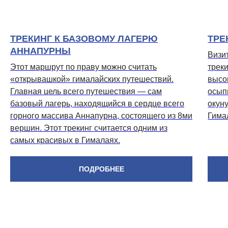
ТРЕКИНГ К БАЗОВОМУ ЛАГЕРЮ
ТРЕ
АННАПУРНЫ
Визи
Этот маршрут по праву можно считать
трек
«открывашкой» гималайских путешествий.
высо
Главная цель всего путешествия — сам
осып
базовый лагерь, находящийся в сердце всего
окун
горного массива Аннапурна, состоящего из 8ми
Гима
вершин. Этот трекинг считается одним из
самых красивых в Гималаях.
ПОДРОБНЕЕ