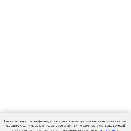
Сайт использует cookie-файлы, чтобы сделать ваше пребывание на нем максимально
удобным. К cайту подключен сервис веб-аналитики Яндекс. Метрика, использующий
cookie-файлы. Оставаясь на сайте, вы автоматически даёте
своё согласие