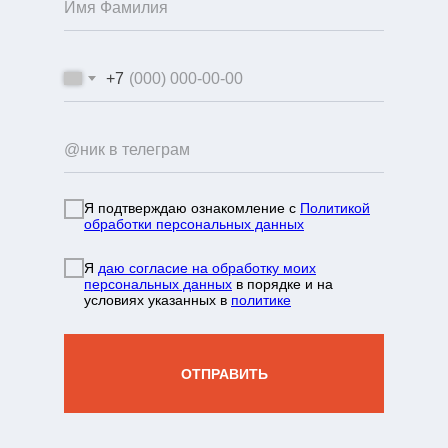
+7
Я подтверждаю ознакомление с
Политикой
обработки персональных данных
info@mountainportal.ru
Я
даю согласие на обработку моих
руты
❯
персональных данных
в порядке и на
условиях указанных в
политике
нда
+7 931 244 38 87
вы
ОТПРАВИТЬ
зин