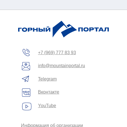
жение
+7 (969) 777 83 93
info@mountainportal.ru
Telegram
Вконтакте
YouTube
Информация об организации