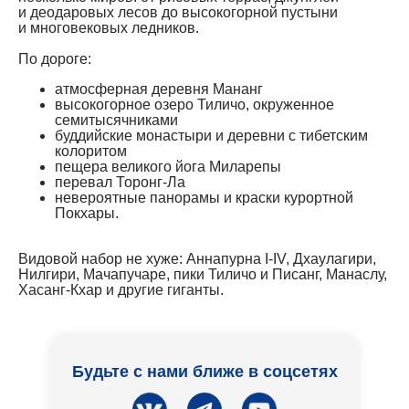
и деодаровых лесов до высокогорной пустыни
и многовековых ледников.
По дороге:
атмосферная деревня Мананг
высокогорное озеро Тиличо, окруженное
семитысячниками
буддийские монастыри и деревни с тибетским
колоритом
пещера великого йога Миларепы
перевал Торонг-Ла
невероятные панорамы и краски курортной
Покхары.
Видовой набор не хуже: Аннапурна I-IV, Дхаулагири,
Нилгири, Мачапучаре, пики Тиличо и Писанг, Манаслу,
Хасанг-Кхар и другие гиганты.
Будьте с нами ближе в соцсетях