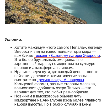
Условно:
Хотите максимум «того самого Непала», легенду
Эверест и вид на известнейшие горы мира —
вам ближе
трекинг к базовому лагерю Эвереста
.
Это более брутальный, эмоционально
заряженный маршрут с акцентом на культуре
шерпов и атмосфере альпинизма.
Нравится идея пути, где каждый день — новые
пейзажи, деревни и климатические зоны —
смотрите на
трекинг вокруг Аннапурны
.
Кольцевой формат, разные стороны массива,
возможность добавить озеро Тиличо — это
вариант для тех, кто любит разнообразие.
Новичкам в высокогорье обычно чуть
комфортнее на Аннапурне из-за более плавного
набора высоты. Но в обоих случаях важны