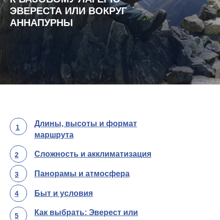
ЭВЕРЕСТА ИЛИ ВОКРУГ
АННАПУРНЫ
Длины, высоты и формат
1
маршрута
Сложность и акклиматизация
2
Панорамы и атмосфера
3
Быт и условия
4
Как выбрать: Эверест или
5