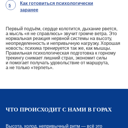
Как готовиться психологически
5
заранее
Первый подъём, сердце колотится, дыхание рвется,
а мысль «я не справлюсь» звучит громче ветра. Это
нормальная реакция нервной системы на высоту,
неопределенность и непривычную нагрузку. Хорошая
новость: психика тренируется так же, как мышцы.
Правильная психологическая подготовка к горному
трекингу снимает лишний страх, экономит силы
и помогает получать удовольствие от маршрута,
а не только «терпеть».
ЧТО ПРОИСХОДИТ С НАМИ В ГОРАХ
Высота, холод, непривычный ритм — всё это