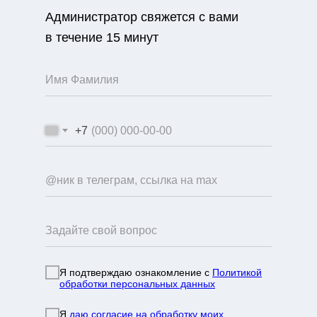
Администратор свяжется с вами
в течение 15 минут
+7
Я подтверждаю ознакомление с
Политикой
обработки персональных данных
info@mountainportal.ru
руты
Я
даю согласие на обработку моих
❯