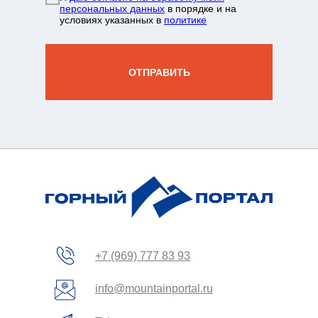
персональных данных
в порядке и на
условиях указанных в
политике
нда
+7 931 244 38 87
вы
ОТПРАВИТЬ
зин
жение
+7 (969) 777 83 93
info@mountainportal.ru