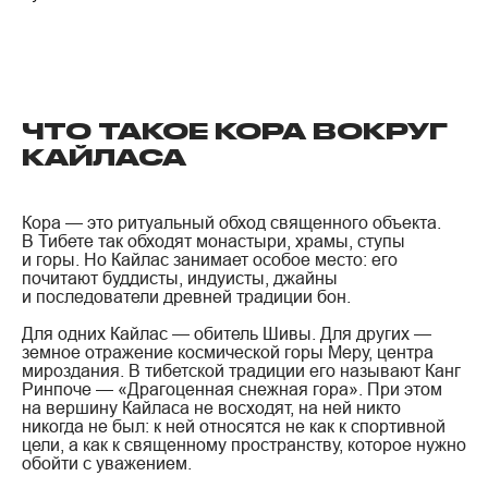
ЧТО ТАКОЕ КОРА ВОКРУГ
КАЙЛАСА
Кора — это ритуальный обход священного объекта.
В Тибете так обходят монастыри, храмы, ступы
и горы. Но Кайлас занимает особое место: его
почитают буддисты, индуисты, джайны
и последователи древней традиции бон.
Для одних Кайлас — обитель Шивы. Для других —
земное отражение космической горы Меру, центра
мироздания. В тибетской традиции его называют Канг
Ринпоче — «Драгоценная снежная гора». При этом
на вершину Кайласа не восходят, на ней никто
никогда не был: к ней относятся не как к спортивной
цели, а как к священному пространству, которое нужно
обойти с уважением.