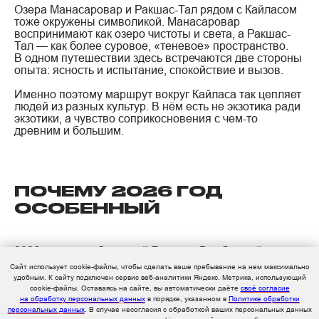
Озера Манасаровар и Ракшас-Тал рядом с Кайласом
тоже окружены символикой. Манасаровар
воспринимают как озеро чистоты и света, а Ракшас-
Тал — как более суровое, «теневое» пространство.
В одном путешествии здесь встречаются две стороны
опыта: ясность и испытание, спокойствие и вызов.
Именно поэтому маршрут вокруг Кайласа так цепляет
людей из разных культур. В нём есть не экзотика ради
экзотики, а чувство соприкосновения с чем-то
древним и большим.
ПОЧЕМУ 2026
ГОД
ОСОБЕННЫЙ
2026 год — год Огненной Лошади. В тибетской
традиции он считается особенным для паломничества
Сайт использует cookie-файлы, чтобы сделать ваше пребывание на нем максимально
к Кайласу. Часто говорят, что одна кора в такой год
удобным. К cайту подключен сервис веб-аналитики Яндекс. Метрика, использующий
по духовной силе равна многим обычным обходам:
cookie-файлы. Оставаясь на сайте, вы автоматически даёте
своё согласие
встречается формулировка о 12-кратном усилении
на обработку персональных данных
в порядке, указанном в
Политике обработки
или о «13 корах» за один круг. Следующий такой цикл
персональных данных
. В случае несогласия с обработкой ваших персональных данных