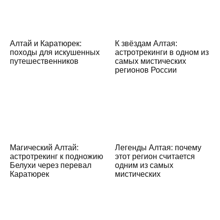
Алтай и Каратюрек:
К звёздам Алтая:
походы для искушенных
астротрекинги в одном из
путешественников
самых мистических
регионов России
Магический Алтай:
Легенды Алтая: почему
астротрекинг к подножию
этот регион считается
Белухи через перевал
одним из самых
Каратюрек
мистических