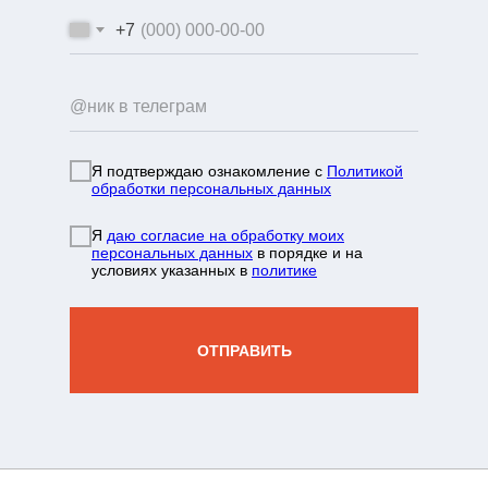
+7
Я подтверждаю ознакомление с
Политикой
обработки персональных данных
info@mountainportal.ru
Я
даю согласие на обработку моих
руты
❯
персональных данных
в порядке и на
условиях указанных в
политике
нда
+7 931 244 38 87
вы
ОТПРАВИТЬ
зин
жение