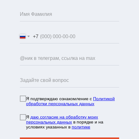
+7
Я подтверждаю ознакомление с
Политикой
обработки персональных данных
info@mountainportal.ru
руты
Я
даю согласие на обработку моих
❯
персональных данных
в порядке и на
условиях указанных в
политике
нда
+7 931 244 38 87