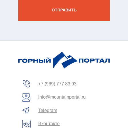
вы
ОТПРАВИТЬ
зин
жение
+7 (969) 777 83 93
info@mountainportal.ru
Telegram
Вконтакте