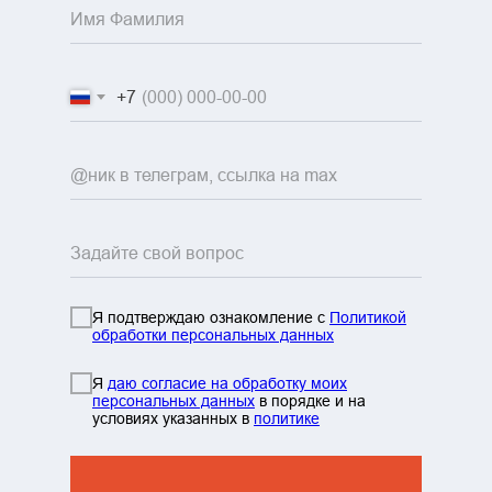
+7
Я подтверждаю ознакомление с
Политикой
обработки персональных данных
info@mountainportal.ru
руты
Я
даю согласие на обработку моих
❯
персональных данных
в порядке и на
условиях указанных в
политике
нда
+7 931 244 38 87
вы