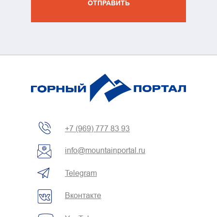
ОТПРАВИТЬ
зин
жение
+7 (969) 777 83 93
info@mountainportal.ru
Telegram
Вконтакте