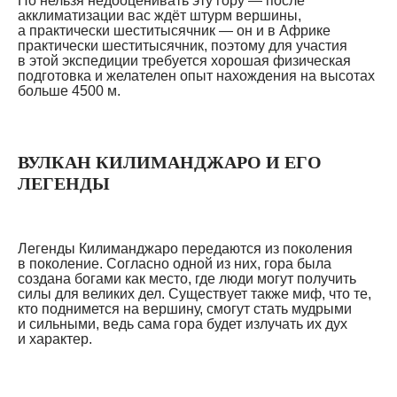
Но нельзя недооценивать эту гору — после
акклиматизации вас ждёт штурм вершины,
а практически шеститысячник — он и в Африке
практически шеститысячник, поэтому для участия
в этой экспедиции требуется хорошая физическая
подготовка и желателен опыт нахождения на высотах
больше 4500 м.
ВУЛКАН КИЛИМАНДЖАРО И ЕГО
ЛЕГЕНДЫ
Легенды Килиманджаро передаются из поколения
в поколение. Согласно одной из них, гора была
создана богами как место, где люди могут получить
силы для великих дел. Существует также миф, что те,
кто поднимется на вершину, смогут стать мудрыми
и сильными, ведь сама гора будет излучать их дух
и характер.