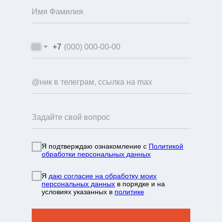
+7
Я подтверждаю ознакомление с
Политикой
обработки персональных данных
info@mountainportal.ru
руты
Я
даю согласие на обработку моих
❯
персональных данных
в порядке и на
условиях указанных в
политике
нда
+7 931 244 38 87
вы