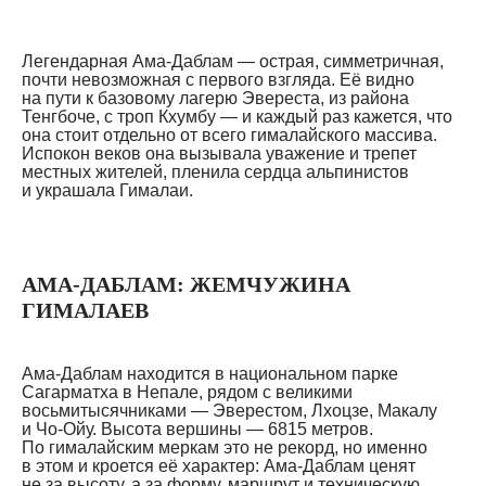
Легендарная Ама-Даблам — острая, симметричная,
почти невозможная с первого взгляда. Её видно
на пути к базовому лагерю Эвереста, из района
Тенгбоче, с троп Кхумбу — и каждый раз кажется, что
она стоит отдельно от всего гималайского массива.
Испокон веков она вызывала уважение и трепет
местных жителей, пленила сердца альпинистов
и украшала Гималаи.
АМА-ДАБЛАМ: ЖЕМЧУЖИНА
ГИМАЛАЕВ
Ама-Даблам находится в национальном парке
Сагарматха в Непале, рядом с великими
восьмитысячниками — Эверестом, Лхоцзе, Макалу
и Чо-Ойу. Высота вершины — 6815 метров.
По гималайским меркам это не рекорд, но именно
в этом и кроется её характер: Ама-Даблам ценят
не за высоту, а за форму, маршрут и техническую