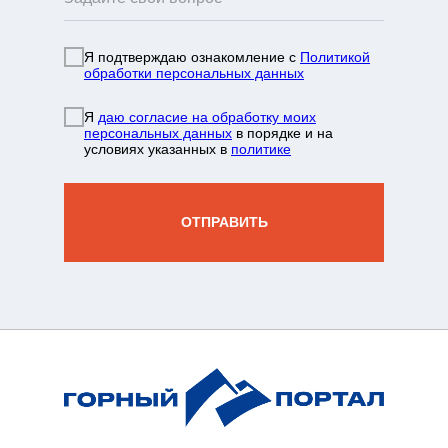
Я подтверждаю ознакомление с
Политикой
обработки персональных данных
info@mountainportal.ru
руты
Я
даю согласие на обработку моих
❯
персональных данных
в порядке и на
условиях указанных в
политике
нда
+7 931 244 38 87
вы
ОТПРАВИТЬ
зин
жение