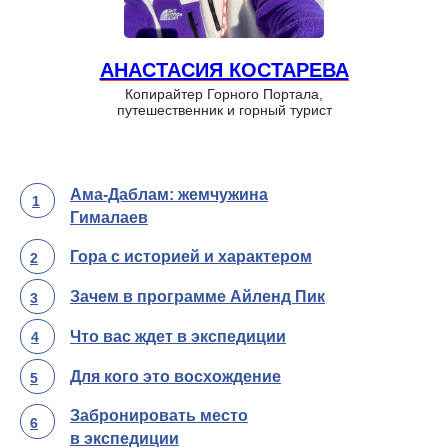
АНАСТАСИЯ КОСТАРЕВА
Копирайтер Горного Портала,
путешественник и горный турист
Ама-Даблам: жемчужина
1
Гималаев
Гора с историей и характером
2
Зачем в программе Айленд Пик
3
Что вас ждет в экспедиции
4
Для кого это восхождение
5
Забронировать место
6
в экспедиции