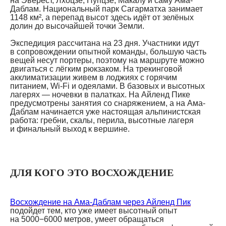
на Эверест, Лхоцзе, Нупцзе, Макалу и саму Ама-
Даблам. Национальный парк Сагарматха занимает
1148 км², а перепад высот здесь идёт от зелёных
долин до высочайшей точки Земли.
Экспедиция рассчитана на 23 дня. Участники идут
в сопровождении опытной команды, большую часть
вещей несут портеры, поэтому на маршруте можно
двигаться с лёгким рюкзаком. На трекинговой
акклиматизации живем в лоджиях с горячим
питанием, Wi-Fi и одеялами. В базовых и высотных
лагерях — ночевки в палатках. На Айленд Пике
предусмотрены занятия со снаряжением, а на Ама-
Даблам начинается уже настоящая альпинистская
работа: гребни, скалы, перила, высотные лагеря
и финальный выход к вершине.
ДЛЯ КОГО ЭТО ВОСХОЖДЕНИЕ
Восхождение на Ама-Даблам через Айленд Пик
подойдет тем, кто уже имеет высотный опыт
на 5000−6000 метров, умеет обращаться