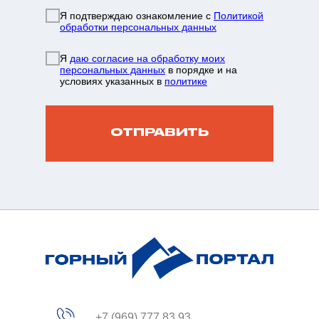
Я подтверждаю ознакомление с
Политикой
обработки персональных данных
info@mountainportal.ru
руты
Я
даю согласие на обработку моих
❯
персональных данных
в порядке и на
условиях указанных в
политике
нда
+7 931 244 38 87
вы
ОТПРАВИТЬ
зин
жение
+7 (969) 777 83 93