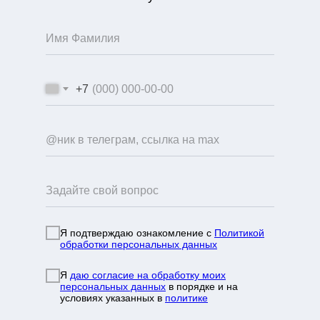
+7
Я подтверждаю ознакомление с
Политикой
обработки персональных данных
info@mountainportal.ru
руты
Я
даю согласие на обработку моих
❯
персональных данных
в порядке и на
условиях указанных в
политике
нда
+7 931 244 38 87