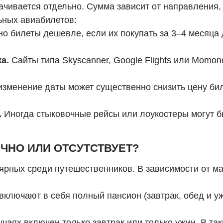
лачивается отдельно. Сумма зависит от направления,
ьных авиабилетов:
о билеты дешевле, если их покупать за 3–4 месяца 
а.
Сайты типа Skyscanner, Google Flights или Momo
менение даты может существенно снизить цену билет
.
Иногда стыковочные рейсы или лоукостеры могут б
ЧНО ИЛИ ОТСУТСТВУЕТ?
ярных среди путешественников. В зависимости от ма
ключают в себя полный пансион (завтрак, обед и уж
чаях включен только завтрак или только ужин. В так