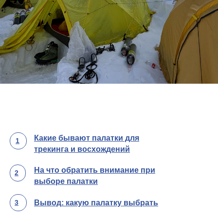
Какие бывают палатки для
1
трекинга и восхождений
На что обратить внимание при
2
выборе палатки
3
Вывод: какую палатку выбрать