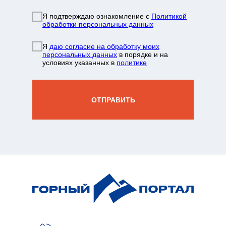
Я подтверждаю ознакомление с
Политикой
обработки персональных данных
info@mountainportal.ru
руты
Я
даю согласие на обработку моих
❯
персональных данных
в порядке и на
условиях указанных в
политике
нда
+7 931 244 38 87
вы
ОТПРАВИТЬ
зин
жение