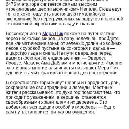
6476 м эта гора считается самым высоким
«трекинговым шеститысячником» Непала. Сюда едут
те, кто хочет ощутить настоящую гималайскую
экспедицию без перегруженных маршрутов и сложной
технической акробатики на льду и скалах.
Восхождение на
Мера Пик
похоже на путешествие
через несколько миров. За пару недель вы пройдете
все климатические зоны: от зелёных долин и хвойных
лесов к суровой пустыне высокогорья и дальше —
в царство льда и снега. На пути к вершине перед
вами откроются легендарные пики — Эверест,
Лхоцзе, Макалу, Ама Даблам и многие другие. Именно
за эти виды многие альпинисты называют Мера Пик
одной из самых красивых вершин для восхождения.
В окрестностях горы живут шерпы и народность раи,
сохранившие свои традиции и легенды. Местные
жители рассказывают, что духи гор помогают тем, кто
приходит с уважением, а вершины становятся
своеобразными хранителями их деревень. Это
добавляет экспедиции особой атмосферы — будто
сам путь становится ритуалом очищения.