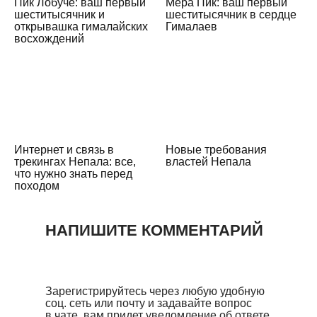
Пик Лобуче: ваш первый
Мера Пик: ваш первый
шеститысячник и
шеститысячник в сердце
открывашка гималайских
Гималаев
восхождений
Интернет и связь в
Новые требования
трекингах Непала: все,
властей Непала
что нужно знать перед
походом
НАПИШИТЕ КОММЕНТАРИЙ
Зарегистрируйтесь через любую удобную
соц. сеть или почту и задавайте вопрос
в чате, вам придет уведомление об ответе.