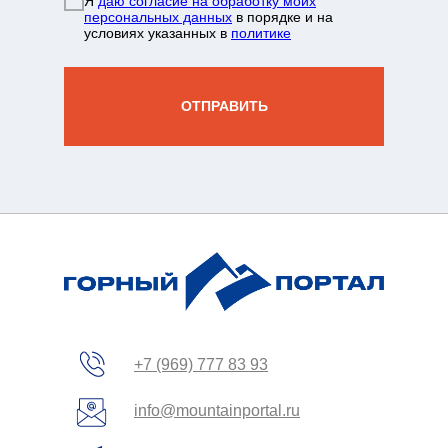
info@mountainportal.ru
руты
Я
даю согласие на обработку моих
❯
персональных данных
в порядке и на
условиях указанных в
политике
нда
+7 931 244 38 87
вы
ОТПРАВИТЬ
зин
жение
+7 (969) 777 83 93
info@mountainportal.ru